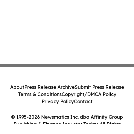
About
Press Release Archive
Submit Press Release
Terms & Conditions
Copyright/DMCA Policy
Privacy Policy
Contact
© 1995-2026 Newsmatics Inc. dba Affinity Group
Publishing & Finance Industry Today. All Rights
Reserved.