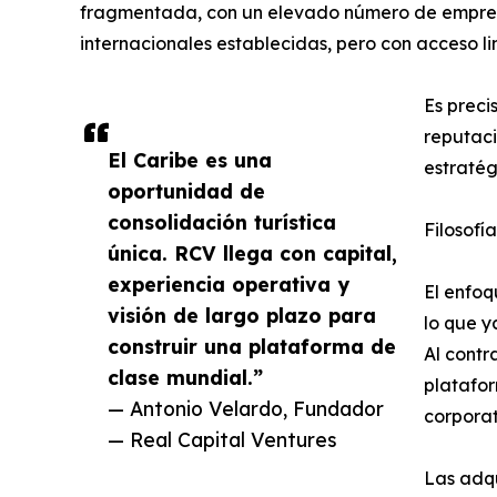
fragmentada, con un elevado número de empresas
internacionales establecidas, pero con acceso li
Es preci
reputaci
El Caribe es una
estratég
oportunidad de
consolidación turística
Filosofí
única. RCV llega con capital,
experiencia operativa y
El enfoq
visión de largo plazo para
lo que y
construir una plataforma de
Al contr
clase mundial.”
platafor
— Antonio Velardo, Fundador
corporat
— Real Capital Ventures
Las adqu