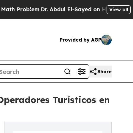
oblem
Dr. Abdul El-Sayed on Historic Michigan Win
View all
Provided by AGP
Share
Operadores Turísticos en