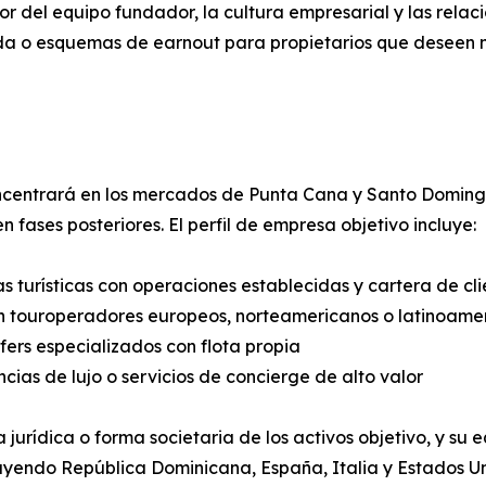
 del equipo fundador, la cultura empresarial y las relac
ida o esquemas de earnout para propietarios que deseen 
ncentrará en los mercados de Punta Cana y Santo Domingo,
n fases posteriores. El perfil de empresa objetivo incluye:
s turísticas con operaciones establecidas y cartera de cli
on touroperadores europeos, norteamericanos o latinoame
sfers especializados con flota propia
ias de lujo o servicios de concierge de alto valor
a jurídica o forma societaria de los activos objetivo, y s
cluyendo República Dominicana, España, Italia y Estados U