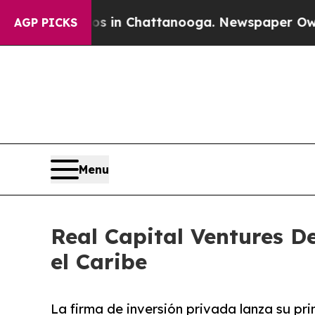
e
Chaos in Chattanooga. Newspaper Owner Calls 
AGP PICKS
Menu
Real Capital Ventures D
el Caribe
La firma de inversión privada lanza su pr