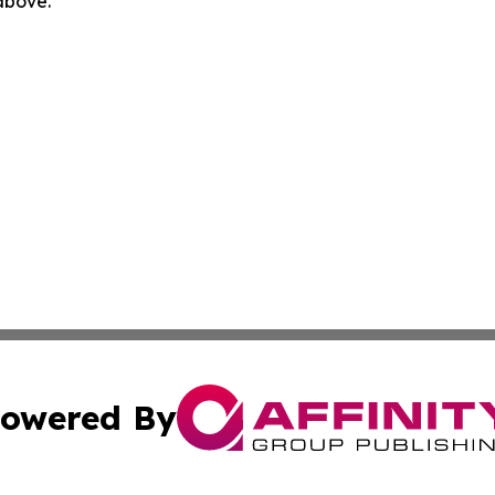
 above.
owered By