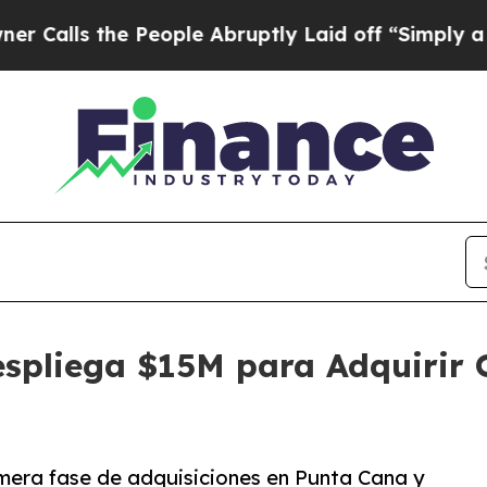
the People Abruptly Laid off “Simply a Math Pr
espliega $15M para Adquirir 
imera fase de adquisiciones en Punta Cana y