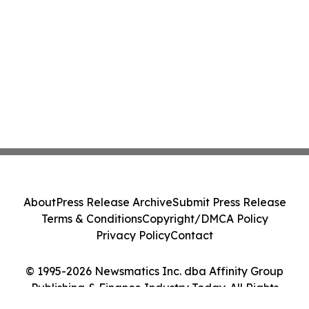
About
Press Release Archive
Submit Press Release
Terms & Conditions
Copyright/DMCA Policy
Privacy Policy
Contact
© 1995-2026 Newsmatics Inc. dba Affinity Group
Publishing & Finance Industry Today. All Rights
Reserved.