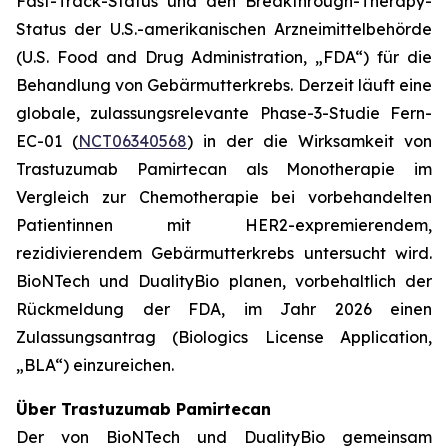
Fast-Track-Status und den Breakthrough-Therapy-
Status der U.S.-amerikanischen Arzneimittelbehörde
(U.S. Food and Drug Administration, „FDA“) für die
Behandlung von Gebärmutterkrebs. Derzeit läuft eine
globale, zulassungsrelevante Phase-3-Studie Fern-
EC-01 (
NCT06340568
) in der die Wirksamkeit von
Trastuzumab Pamirtecan als Monotherapie im
Vergleich zur Chemotherapie bei vorbehandelten
Patientinnen mit HER2-expremierendem,
rezidivierendem Gebärmutterkrebs untersucht wird.
BioNTech und DualityBio planen, vorbehaltlich der
Rückmeldung der FDA, im Jahr 2026 einen
Zulassungsantrag (Biologics License Application,
„BLA“) einzureichen.
Über Trastuzumab Pamirtecan
Der von BioNTech und DualityBio gemeinsam