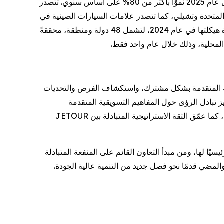
تعمل JETOUR حاليًا في 100 دولة ومنطقة من خلال أكثر من 2,000 نقطة بيع وخدمة، وسجلت مبيعاتها في الشرق الأوسط خلال عام 2025 نموًا بأكثر من 80% على أساس سنوي. تتصدر
 المتحدة وتشيلي، كما تتصدر علامات السيارات الصينية في
فئة سيارات الدفع الرباعي الرياضية (SUV) في 15 سوقًا، من بينها المملكة العربية السعودية. توسعت علامة SOUEAST، بعد إعادة هيكلتها في عام 2024، لتشمل 48 دولة ومنطقة، محققةً
لمحلية، وذلك خلال عام واحد فقط.
اهات الصناعة المتقدمة بشكل مشترك، واستكشاف الفرص والتحديات
 تبادل الرؤى حول المفاهيم التسويقية المتقدمة
والاستراتيجيات التشغيلية. ساهم هذا المؤتمر بشكل فعال في تعزيز تبادل الخبرات العملية بين شركاء الأسواق الإقليمية حول العالم، كما عمّق الثقة الاستراتيجية المتبادلة بين JETOUR
JETOUR Internationa من الابتكار التكنولوجي محركًا رئيسيًا لها، ومن مبدأ التعاون القائم على المنفعة المتبادلة