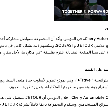
ن
شارك Yin Tongyue، رئيس مجلس إدارة Chery Automobile Co., Ltd.، في المؤتمر، وأكد أ
الجديدة (NEV)، والذكاء، والأنظمة الهجينة للطرق الوعرة مع علامتي UR
على مبدأ المنفعة المتبادلة. نلتزم بفلسفة "في مكانٍ ما، لأجل مكانٍ م
منذ إطلاقها في عام 2018، التزمت JETOUR باستمرار باستراتيجية "Travel+"، وهي نموذج ت
وبنا