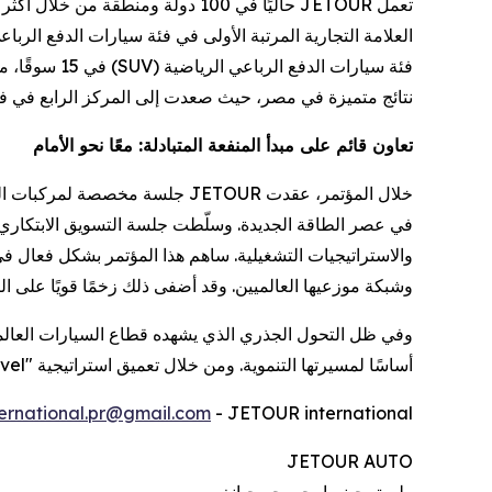
العلامة التجارية المرتبة الأولى في فئة سيارات الدفع الر
نتائج متميزة في مصر، حيث صعدت إلى المركز الرابع في فئ
تعاون قائم على مبدأ المنفعة المتبادلة: معًا نحو الأمام
خلال المؤتمر، عقدت JETOUR جل
في عصر الطاقة الجديدة. وسلّطت جلسة التسويق الابتكاري ا
وشبكة موزعيها العالميين. وقد أضفى ذلك زخمًا قويًا على الت
أساسًا لمسيرتها التنموية. ومن خلال تعميق استراتيجية "Travel+"، ستتعاون مع شركائها العالميين على اغتنام الفرص المشتركة، والمضي قدمًا نحو فصل جديد من التنمية عالية الجودة.
ternational.pr@gmail.com
JETOUR international -
JETOUR AUTO