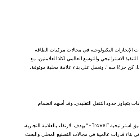
ن المجموعة ستواصل مشاركة أحدث الإنجازات التكنولوجية في مجالات مركبات الطاقة
JETO وSOUEAST. وسيُسهم ذلك بشكل كامل في دعم التنفيذ الاستراتيجي والتوسع العالمي لكلا العلامتين، مع
ا، كن جزءًا منه"، ونعمل على بناء علامة محلية موثوقة،
طوير لأسلوب حياة متعدد السيناريوهات يتجاوز حدود التنقل التقليدي. وقد أسهم انضمام
أوضح Li Xueyong، النائب التنفيذي لرئيس شركة Chery Automobile Co., Ltd.، خلال المؤتمر، أن JETOUR ستعمل على تعميق استراتيجية "Travel+" بهدف الارتقاء بالعلامة التجارية،
ء منظومة متميزة ثنائية العلامة التجارية لخدمة مختلف شرائح المستخدمين. وستقدم المجموعة دعمًا كاملاً لشركة JETOUR في بناء قدرات عالمية في مجالات التصنيع المحلي والبحث