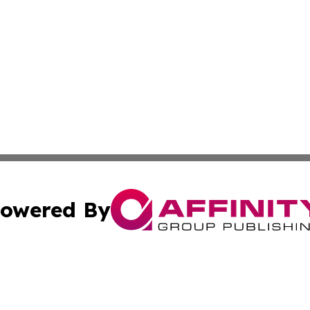
owered By
ubmit Press Release
Terms & Conditions
Copyright/DMCA
Inc. dba Affinity Group Publishing & Finance Industry Tod