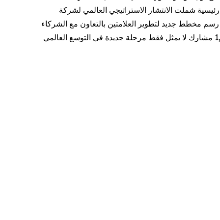
دولة ومنطقة، كما ركز المؤتمر على محاور رئيسية شملت الانتشار الاستراتيجي العالمي لشركة
لوجي، وخارطة طريق مركبات الطاقة الجديدة (NEV)، وذلك بهدف رسم مخطط جديد لتطوير العلامتين بالتعاون مع الشركاء
العالميين. وباعتباره أول مؤتمر عالمي يجمع علامتين تجاريتين لشركة JETOUR، فإن هذا الحدث الذي شهد مشاركة أكثر من 1,000 مشارك لا يمثل فقط مرحلة جديدة في التوسع العالمي