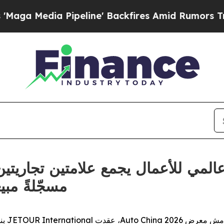
eline' Backfires Amid Rumors Trump Will cut Pir
مسجّلةً مبيعات تج