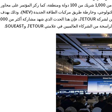
وSOUEAST تحت شعار "معًا نحو الأمام." جمع الحدث أكثر من 1,000 شريك من 100 
" البيئية، والابتكار التكنو