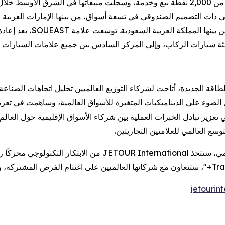
باعي ذات التصميم الصندوقي في تسعة أسواق، من بينها الإمارات العربية
ة سيارات الركاب، وإلى المركز السادس بين جميع علامات السيارات ا
سة مخصصة لمركبات الطاقة الجديدة، أتاحت لشركاء التوزيع العالميين تحليل اتج
لضوء على الديناميكيات المتغيرة للأسواق العالمية، وساهمت في تعزيز
وسع العالمي للعلامتين التجاريتين.
وفي ظل التحول الجذري الذي يشهده قطاع السيارات العالمي، ستتخذ l
jetourin