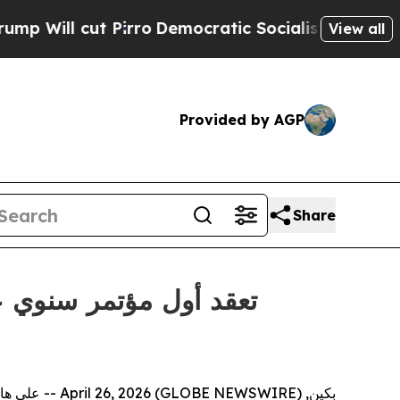
ro
Democratic Socialists of America Propose Ra
View all
Provided by AGP
Share
بكين, April 26, 2026 (GLOBE NEWSWIRE) --