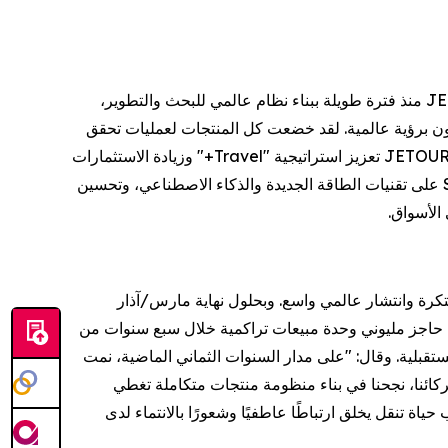
تُعَد القوة التكنولوجية الراسخة ركيزةً أساسية لتنفيذ الاستراتيجية. صرح Dai Lihong، رئيس JETOUR Auto، قائلاً: "تلتزم JETOUR منذ فترة طويلة ببناء نظام عالمي للبحث والتطوير،
بير رفيع المستوى في البحث والتطوير يتمتعون برؤية عالمية. لقد خضعت كل المنتجات لعمليات تحقق
محلية شاملة وصارمة، ما أسهم في ترسيخ الجودة العالمية لمنتجات JETOUR." وفي المرحلة المقبلة، ستواصل JETOUR International تعزيز استراتيجية "Travel+" وزيادة الاستثمارات
في الابتكار التكنولوجي وتطوير منتجاتها. وبدعم من نظام الهجين الفائق C-DM وبنية GAIA، ستركز علامتا JETOUR وSOUEAST على تقنيات الطاقة الجديدة والذكاء الاصطناعي، وتحسين
 الأسواق.
ا عالميًا سريعًا أُطلق عليه اسم "JETOUR Speed" من خلال منتجات مبتكرة وانتشار عالمي واسع. وبحلول نهاية مارس/آذار
 السيارات التي تتخطى حاجز مليوني وحدة مبيعات تراكمية خلال سبع سنوات من
رية عالميًا وشارك خططها المستقبلية. وقال: "على مدار السنوات الثماني الماضية، نمت
مها باستراتيجية "Travel+." وبالتعاون مع مستخدمينا وشركائنا، نجحنا في بناء منظومة منتجات متكاملة تغطي
راتيجية "Travel+" وجعلها رمزًا ثقافيًا لتقديم أسلوب حياة تنقل يخلق ارتباطًا عاطفيًا وشعورًا بالانتماء لدى