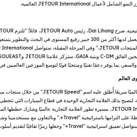
 JETOUR International العالمية.
حيث أنشأت أكثر من 10 مراكز بحث وتطوير حول العالم، ويعمل لديها أكثر من 100 خ
فر، بما يوفر دعمًا تقنيًا ومنتجيًا قويًا لتوسع الموزعين العالميين في
حققت JETOUR، بدعم من استراتيجية "Travel+"، نموً
يعاتها العالمية التراكمية 2.26 مليون وحدة، لتصبح بذلك العلامة التجارية الوحيدة في قطاع
تأسيسها. استعرض Ke Chuandeng، رئيس JETOUR International، مسيرة تطور العلامة التجا
JETOUR من شركة ناشئة إلى علامة تجارية عالمية، محافظةً على التزا
مختلف سيناريوهات التنقل والسفر. وفي المرحلة المقبلة، سنواصل تعميق است