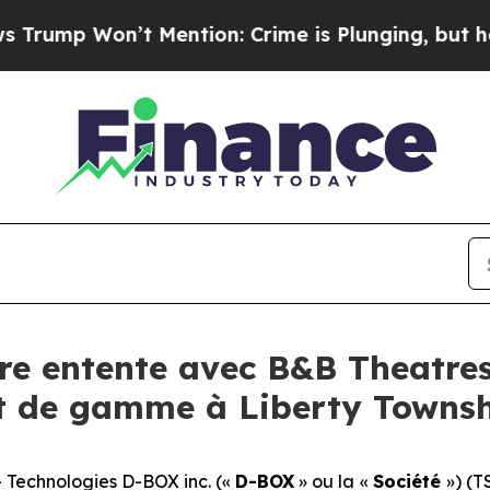
’t Mention: Crime is Plunging, but he can’t Ha
re entente avec B&B Theatres
t de gamme à Liberty Towns
Technologies D-BOX inc. («
D-BOX
» ou la «
Société
») (T