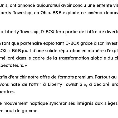
Unis, ont annoncé aujourd’hui avoir conclu une entente v
y Township, en Ohio. B&B exploite ce cinéma depuis jan
 à Liberty Township, D-BOX fera partie de l’offre de dive
n tant que partenaire exploitant D-BOX grâce à son inves
BOX. « B&B jouit d’une solide réputation en matière d’exp
mélioré dans le cadre de la transformation globale du ci
pectateurs. »
in d’enrichir notre offre de formats premium. Partout au p
s hâte de l’offrir à Liberty Township », a déclaré Br
eatres.
 mouvement haptique synchronisés intégrés aux sièges de
ive haut de gamme.