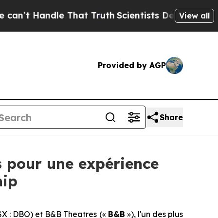
ndle That Truth
Scientists Designed a Virtual Ali
View all
Provided by AGP
Share
 pour une expérience
hip
SX : DBO) et B&B Theatres («
B&B
»), l'un des plus