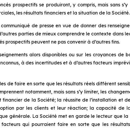
 prospectifs se produiront, y compris, mais sans s’y limite
ales, les résultats financiers et la situation de la Société.
 communiqué de presse en vue de donner des renseigneme
d’autres parties de mieux comprendre le contexte dans lequ
s prospectifs peuvent ne pas convenir à d’autres fins.
nseignements alors disponibles ou sur les croyances de b
et inconnus, à des incertitudes et à d’autres facteurs impr
les de faire en sorte que les résultats réels diffèrent se
mprennent notamment, mais sans s’y limiter, les change
t financier de la Société; la réussite de l’installation e
option par les clients et leur réaction; la capacité de 
ique générale. La Société met en garde le lecteur que la 
 facteurs qui pourraient faire en sorte que les résultat