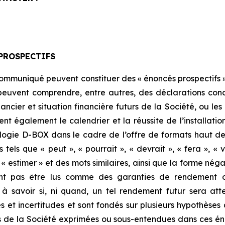
PROSPECTIFS
communiqué peuvent constituer des « énoncés prospectifs »
peuvent comprendre, entre autres, des déclarations concern
ancier et situation financière futurs de la Société, ou le
t également le calendrier et la réussite de l’installatio
nologie D-BOX dans le cadre de l’offre de formats haut
tels que « peut », « pourrait », « devrait », « fera », « v
r », « estimer » et des mots similaires, ainsi que la forme n
vent pas être lus comme des garanties de rendement ou
à savoir si, ni quand, un tel rendement futur sera att
 et incertitudes et sont fondés sur plusieurs hypothèses q
es de la Société exprimées ou sous-entendues dans ces én