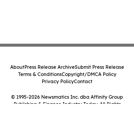
About
Press Release Archive
Submit Press Release
Terms & Conditions
Copyright/DMCA Policy
Privacy Policy
Contact
© 1995-2026 Newsmatics Inc. dba Affinity Group
Publishing & Finance Industry Today. All Rights
Reserved.
Cookie Settings / Your Privacy Choices