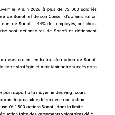
ouvert le 9 juin 2026 à plus de 75 000 salariés
ée de Sanofi et de son Conseil d’administration
rateurs de Sanofi – 44% des employés, ont choisi
prise sont actionnaires de Sanofi et détiennent
orateurs
croient
en
la transformation de Sanofi
de
notre
str
a
tégie
et
maintenir
notre
succès
dans
0 % par rapport à la moyenne des vingt cours
 auront la possibilité de recevoir une action
usqu'à 1 500 actions Sanofi, dans la limite
éduction faite des versements volontaires déjà