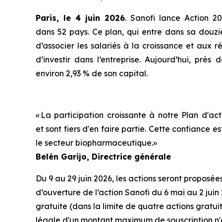
Paris, le
4
juin 202
6
. Sanofi lance Action 20
dans 52 pays. Ce plan, qui entre dans sa douzi
d’associer les salariés à la croissance et aux 
d’investir dans l’entreprise. Aujourd’hui, près
environ 2,93 % de son capital.
«
La participation
croissante
à
notre
Plan
d'act
et
sont
fiers
d'en
faire
partie
. Cette
confiance
es
le
secteur
biopharmaceutique.
»
Belén
Garijo
,
Directrice générale
Du 9 au 29 juin 2026, les actions seront proposé
d’ouverture de l’action Sanofi du 6 mai au 2 juin 2
gratuite (dans la limite de quatre actions gratui
légale d'un montant maximum de souscription n'