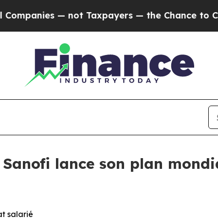
s — not Taxpayers — the Chance to Cash in on Pu
Sanofi lance son plan mondia
t salarié