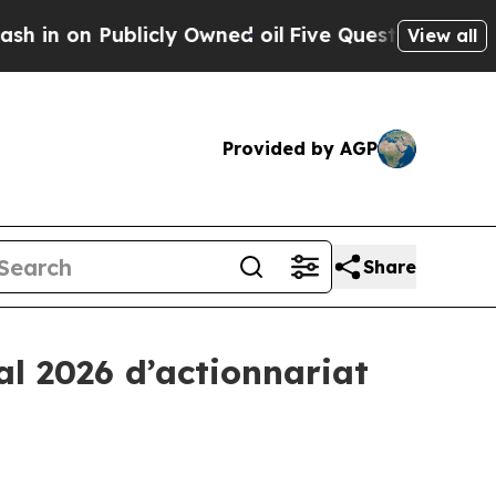
blicly Owned oil
Five Questions the US Governme
View all
Provided by AGP
Share
l 2026 d’actionnariat