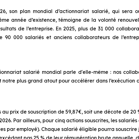
26, son plan mondial d’actionnariat salarié, qui sera 
ème année d’existence, témoigne de la volonté renouvel
résultats de l’entreprise. En 2025, plus de 31 000 collabo
 de 90 000 salariés et anciens collaborateurs de l’entre
ionnariat
salarié
mondial
parle
d'elle-
même
:
nos
collab
t
notre
plus grand
atout
pour
accélérer
dans
l’exécution
es au prix de souscription de 59,87€, soit une décote de 2
026. Par ailleurs, pour cinq actions souscrites, les salariés
tes par employé). Chaque salarié éligible pourra souscrire j
excédant pas 25 % de leur rémunération brute annuelle, d