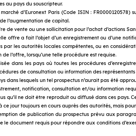
res au pays du souscripteur.
e marché d’Euronext Paris (Code ISIN : FR0000120578) su
 de l’augmentation de capital.
 de vente ou une sollicitation pour l’achat d’actions Sanof
lle offre a fait l’objet d’un enregistrement ou d’une noti
us par les autorités locales compétentes, ou en considérat
de l’offre, lorsqu’une telle procédure est requise.
isée dans les pays où toutes les procédures d’enregistre
rocédures de consultation ou information des représentant
s dans lesquels un tel prospectus n’aurait pas été approuv
trement, notification, consultation et/ou information req
us qu’il ne doit être reproduit ou diffusé dans ces pays. C
t à ce jour toujours en cours auprès des autorités, mais po
ption de publication du prospectus prévu aux paragraphe
ue le document requis pour répondre aux conditions d’exem