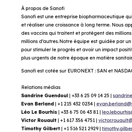
À
propos
de Sanofi
Sanofi est une entreprise biopharmaceutique qui 
et réaliser une croissance à long terme. Nous 
des vaccins qui traitent et protègent des million
millions d’autres. Notre équipe est guidée par un 
pour stimuler le progrès et avoir un impact posi
plus urgents de notre époque en matière sanitair
Sanofi est cotée sur EURONEXT : SAN et NASDAQ
Relations
médias
Sandrine
Guendoul
| +33 6 25 09 14 25 |
sandrin
Evan Berland
| +1 215 432 0234 |
evan.berland@
Léo Le
Bourhis
| +33 6 75 06 43 81 |
leo.lebourhi
Victor Rouault
| +1 617 356 4751 |
victor.rouault
Timothy Gilbert
| +1 516 521 2929 |
timothy.gilb