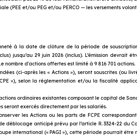
ariale (PEE et/ou PEG et/ou PERCO — les versements volont
ienneté à la date de clôture de la période de souscription
clus) jusqu’au 29 juin 2026 (inclus). L’émission devrait êtr
 Le nombre d'actions offertes est limité à 9 816 701 actions.
dées (ci-après les « Actions »), seront souscrites (ou livr
E »), selon la réglementation et/ou la fiscalité applic
actions ordinaires existantes composant le capital de Sano
es seront exercés directement par les salariés.
conserver les Actions ou les parts de FCPE correspondant
e déblocage anticipé prévu par l’article R. 3324-22 du Cod
upe international (« PAGI »), cette période pourrait être r