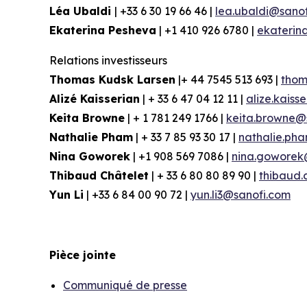
Léa Ubaldi
| +33 6 30 19 66 46 |
lea.ubaldi@sano
Ekaterina Pesheva
| +1 410 926 6780 |
ekaterin
Relations
investisseurs
Thomas Kudsk Larsen
|+ 44 7545 513 693 |
thom
Alizé
Kaisserian
| + 33 6 47 04 12 11 |
alize.kaiss
Keita Browne
| + 1 781 249 1766 |
keita.browne@
Nathalie Pham
| + 33 7 85 93 30 17 |
nathalie.ph
Nina
Goworek
| +1 908 569 7086 |
nina.goworek
Thibaud Châtelet
| + 33 6 80 80 89 90 |
thibaud.
Yun Li
| +33 6 84 00 90 72 |
yun.li3@sanofi.com
Pièce jointe
Communiqué de presse