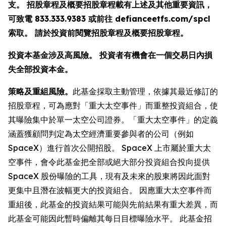
支。 招股章程及概要招股章程載有上述及其他重要資訊，
可致電 833.333.9383 或前往 defianceetfs.com/spcl
索取。 請於投資前閱覽招股章程及概要招股章程。
投資本基金涉及高風險。 投資者有機會在一個交易日內損
失全部投資本金。
策略及重組風險。
此基金採取主動管理，依據其最近修訂的
招股章程，可為應對「重大太空事件」而重整投資組合，使
其曝險集中於單一太空公司證券。「重大太空事件」的定義
涵蓋獲顧問判定為太空經濟重要參與者的公司（例如
SpaceX）進行首次公開招股。 SpaceX 上市屬於重大太
空事件，會令此基金把全部或絕大部分投資組合投向提供
SpaceX 股份曝險的工具，現有及未來的股東將因此面對
更集中且潛在波幅更大的投資組合。 因應重大太空事件而
重組後，此基金的投資結果可能與先前結果有重大差異，而
此基金可能因此暫時偏離其每日目標曝險水平。 此基金招