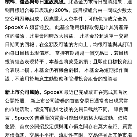
槓桿、複合與每日重設風險。
此基金力求每日投資結果，達
到目標組合每日表現的 200%。該目標組合由一間或少數太
空公司證券組成，因應重大太空事件，可能包括或完全為
SpaceX A 類普通股。 此基金運用槓桿取得超出其資產淨
值的曝險，此舉會同時放大損益。 此基金於超過單一交易
日期間的回報，在金額及可能的方向上，均很可能與其訂明
的每日目標出現偏差。 當持有期超越一個交易日，若目標
投資組合表現持平，本基金將蒙受虧損；且即使目標投資組
合表現上揚，本基金仍有機會虧損。 本基金為短期操作而
設，不適用於無意主動監察和管理投資組合的投資者。
新上市公司風險。
SpaceX 最近已完成或正在完成其首次
公開招股。 新上市公司證券的首個交易日通常會出現異常
的市場活動，情況可能與之後的交易日截然不同。 舉例而
言，SpaceX 普通股的買賣可能出現價格大幅波動、價格
急變、首次公開招股定價與開市價之間存在莫大差距、買賣
差價寬闊、交易不平衡、流動性有限、交易停頓及其他市場