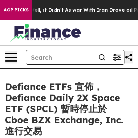
. Well, it Didn’t
As war With Iran Drove oil Prices H
AGP PICKS
Defiance ETFs 宣佈，
Defiance Daily 2X Space
ETF (SPCL) 暫時停止於
Cboe BZX Exchange, Inc.
進行交易