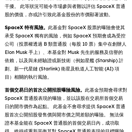
干擾。 此等狀況可能令市場參與者難以評估 SpaceX 普通
股的價值，亦或許引致此基金股份的市價顯著波動。
SpaceX 特有風險。
此基金對 SpaceX 股票的曝險會使其
承受 SpaceX 獨有的風險，例如 SpaceX 預期會成為受控
公司（投票權透過 B 類普通股（每股 10 票）集中在創辦人
Elon Musk 手上）、本基金對 Musk 先生的服務及信譽的
依賴，以及與未經驗證或新技術（例如星艦 (Starship) 計
劃、新一代星鏈 (Starlink) 衛星及軌道人工智能 (AI) 項
目）相關的執行風險。
首個交易日的首次公開招股曝險風險。
此基金預期會尋求對
SpaceX 普通股表現的曝險，並以該股在交易所首個交易
日的開市價作為起點。 此基金不會尋求提供 SpaceX 普通
股首次公開招股發售價與開市價之間差額的曝險。 無法保
證本基金能在 SpaceX 普通股的首個交易日內，成功取
得、維持或重新平衡其對 SpaceX 普通股表現的目標曝險